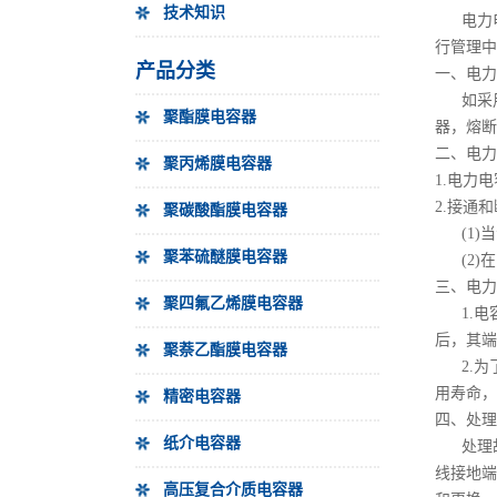
技术知识
电力
行管理中
产品分类
一、电力
如采
聚酯膜电容器
器，熔断
二、电力
聚丙烯膜电容器
1.电力
2.接通
聚碳酸酯膜电容器
(1
聚苯硫醚膜电容器
(2
三、电力
聚四氟乙烯膜电容器
1.
后，其端
聚萘乙酯膜电容器
2.
用寿命，
精密电容器
四、处理
纸介电容器
处理
线接地端
高压复合介质电容器