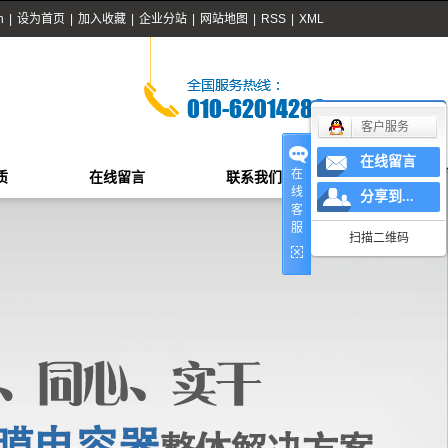
h
|
设为首页
|
加入收藏
|
企业分站
|
网站地图
|
RSS
|
XML
客户服务
在线留言
在
质
在线留言
联系我们
线
分享到...
客
服
扫描二维码