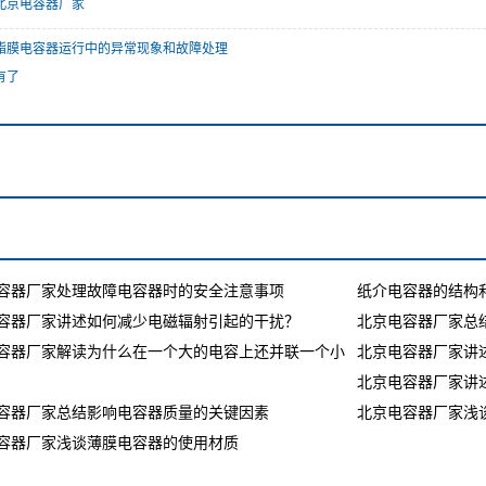
北京电容器厂家
酯膜电容器运行中的异常现象和故障处理
有了
容器厂家处理故障电容器时的安全注意事项
纸介电容器的结构
容器厂家讲述如何减少电磁辐射引起的干扰？
北京电容器厂家总
容器厂家解读为什么在一个大的电容上还并联一个小
北京电容器厂家讲
北京电容器厂家讲
容器厂家总结影响电容器质量的关键因素
北京电容器厂家浅
容器厂家浅谈薄膜电容器的使用材质