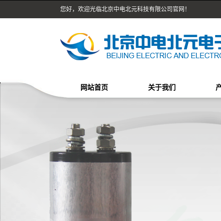
您好，欢迎光临北京中电北元科技有限公司官网！
网站首页
关于我们
公司简介
聚
聚丙
聚碳
聚苯
聚四氟
聚萘
精