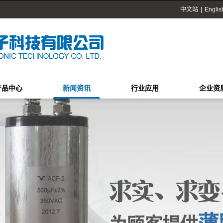
中文站
|
Englis
产品中心
新闻资讯
行业应用
企业资
酯膜电容器
公司新闻
烯膜电容器
行业新闻
酸酯膜电容器
技术知识
硫醚膜电容器
乙烯膜电容器
乙酯膜电容器
密电容器