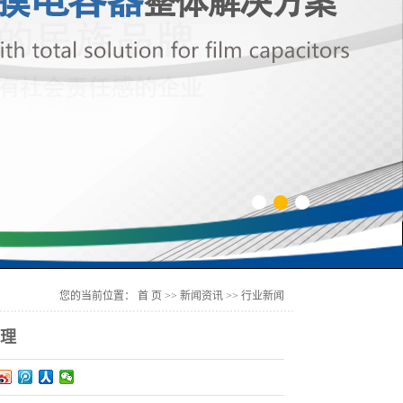
1
2
3
您的当前位置：
首 页
>>
新闻资讯
>>
行业新闻
理