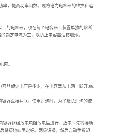
功率，提高功率因数。现将电力电容器的维护和运
及以上的电容器，须在每个电容器上装置单独的熔断
器的额定电流为宜，以防止电容器油箱爆炸。
入电网。
容器额定电压是多少，在电容器从电网上断开30s
电容器直接并联。使用灯泡时，为了延长灯泡的使
电容器组经放电电阻放电后进行。放电时先将接地
后将接地端固定好。两极短接，然后方动手拆卸